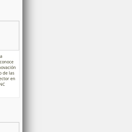
la
econoce
nnovación
o de las
ector en
CNC