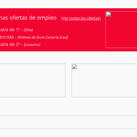
mas ofertas de empleo
(Ver todas las ofertas)
ial/a de 1ª -
(Oña)
tricista -
(Palmas de Gran Canaria (Las))
ial/a de 2ª -
(Losacino)