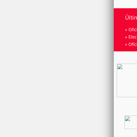
Últi
»
Ofic
»
Elec
»
Ofic