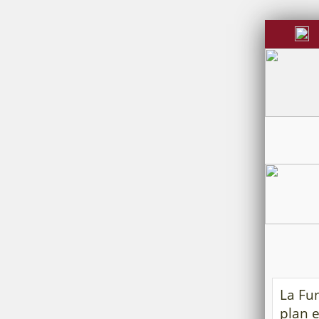
La Fun
plan e