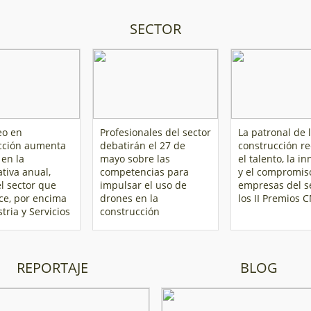
SECTOR
eo en
Profesionales del sector
La patronal de 
cción aumenta
debatirán el 27 de
construcción r
 en la
mayo sobre las
el talento, la i
tiva anual,
competencias para
y el compromis
l sector que
impulsar el uso de
empresas del s
ce, por encima
drones en la
los II Premios 
tria y Servicios
construcción
REPORTAJE
BLOG