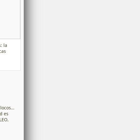
: la
cas
 locos…
ad es
LEO,