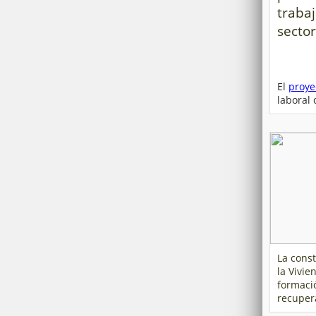
trabaj
sector
El
proye
laboral
La const
la Vivie
formaci
recupera