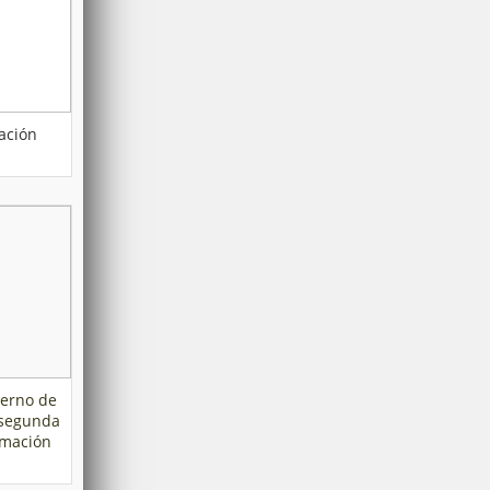
ación
ierno de
 segunda
rmación