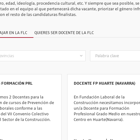
o, edad, ideología, procedencia cultural, etc. Y siempre que sea posible, s
tado en el equipo al que pertenecerá dicha vacante, priorizar el género i
con el resto de las candidaturas finalistas.
AJAR EN LA FLC
QUIERES SER DOCENTE DE LA FLC
 FORMACIÓN PRL
DOCENTE FP HUARTE (NAVARRA)
mos 2 Docentes para la
En Fundación Laboral de la
n de cursos de Prevención de
Construcción necesitamos incorpor
borales conforme a las
un/a Docente para Formación
 del VII Convenio Colectivo
Profesional Grado Medio en nuestr
l Sector de la Construcción.
Centro en Huarte(Navarra).