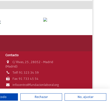
Contacto
C/ Rivas, 25 , 28052 - Madrid
(Madrid)
Telf: 91 323 34 59
Fax: 91 733 45 54
infocentro@fundacionlaboral.org
vados
 todo
Rechazar
No, ajustar
undación Laboral
|
Contacto