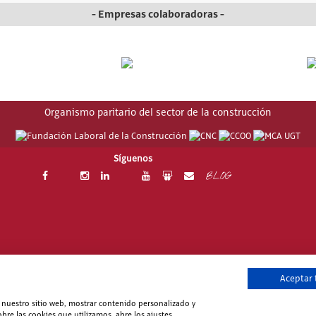
- Empresas colaboradoras -
Organismo paritario del sector de la construcción
Síguenos
BLOG
06-2026 Fundación Laboral de la Construcción. Todos los derechos reser
Aceptar
ítica de Seguridad de la Información
|
Política de Privacidad
|
Trabaja en F
ar nuestro sitio web, mostrar contenido personalizado y
bre las cookies que utilizamos, abre los ajustes.