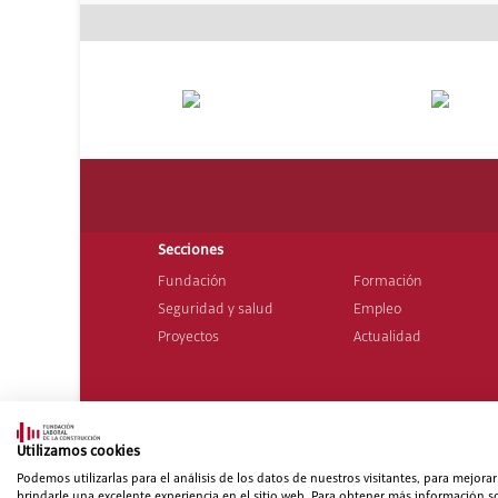
Secciones
Fundación
Formación
Seguridad y salud
Empleo
Proyectos
Actualidad
© 20
Mapa web
|
Aviso legal
|
Pol
Utilizamos cookies
Podemos utilizarlas para el análisis de los datos de nuestros visitantes, para mejor
brindarle una excelente experiencia en el sitio web. Para obtener más información so