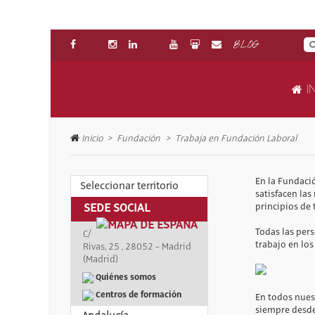
BLOG
IN
Inicio
Fundación
Trabaja en Fundación Laboral
En la Fundaci
Seleccionar territorio
satisfacen las
principios de 
SEDE SOCIAL
C/
Todas las per
Rivas, 25 , 28052 - Madrid
trabajo en los
(Madrid)
Quiénes somos
Centros de formación
En todos nuest
siempre desde