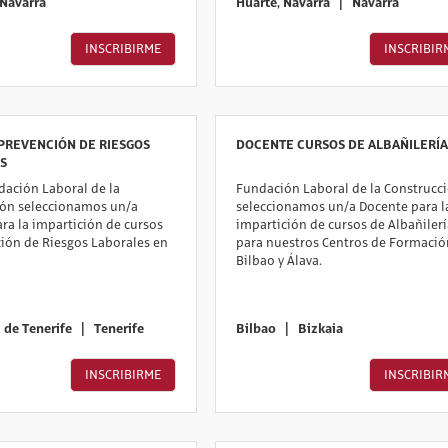
Navarra
Huarte, Navarra
|
Navarra
INSCRIBIRME
INSCRIBIR
PREVENCIÓN DE RIESGOS
DOCENTE CURSOS DE ALBAÑILERÍA
S
ación Laboral de la
Fundación Laboral de la Construcc
ión seleccionamos un/a
seleccionamos un/a Docente para l
ra la impartición de cursos
impartición de cursos de Albañilerí
ión de Riesgos Laborales en
para nuestros Centros de Formació
Bilbao y Álava.
 de Tenerife
|
Tenerife
Bilbao
|
Bizkaia
INSCRIBIRME
INSCRIBIR