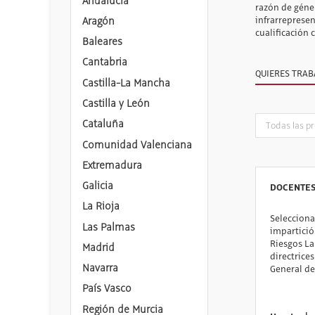
Andalucía
razón de géner
Aragón
infrarrepresen
cualificación 
Baleares
Cantabria
QUIERES TRAB
Castilla-La Mancha
Castilla y León
Cataluña
Comunidad Valenciana
Extremadura
Galicia
DOCENTES
La Rioja
Selecciona
Las Palmas
impartició
Riesgos La
Madrid
directrices
Navarra
General de
País Vasco
Región de Murcia