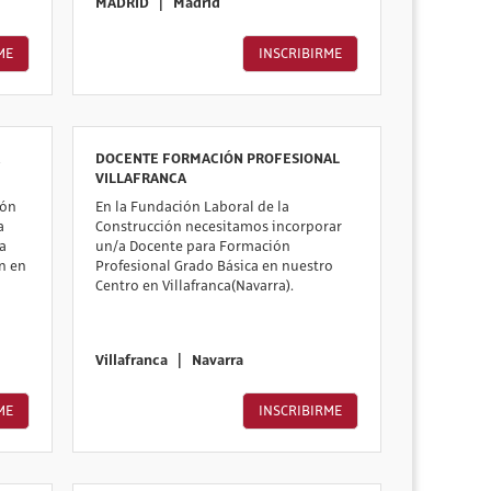
MADRID
|
Madrid
ME
INSCRIBIRME
DOCENTE FORMACIÓN PROFESIONAL
VILLAFRANCA
ión
En la Fundación Laboral de la
a
Construcción necesitamos incorporar
a
un/a Docente para Formación
n en
Profesional Grado Básica en nuestro
Centro en Villafranca(Navarra).
Villafranca
|
Navarra
ME
INSCRIBIRME