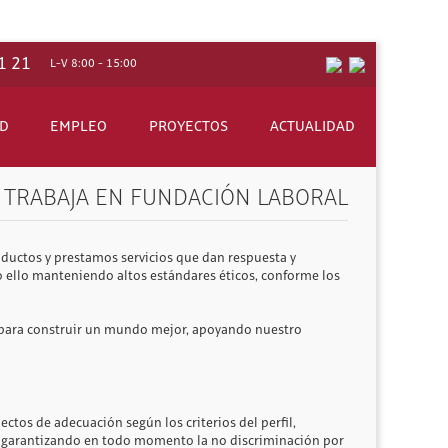
1 21
L-V 8:00 - 15:00
UD
EMPLEO
PROYECTOS
ACTUALIDAD
TRABAJA EN FUNDACIÓN LABORAL
fin de mejorar las condiciones de trabajo en la construcción.
 manuales, vídeos, carteles, páginas web, juegos on line, etc.
ovación en el sector, en España y en Europa.
oductos y prestamos servicios que dan respuesta y
laborales.
do ello manteniendo altos estándares éticos, conforme los
 para construir un mundo mejor, apoyando nuestro
nales.
ctos de adecuación según los criterios del perfil,
al garantizando en todo momento la no discriminación por