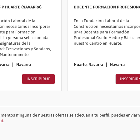
FP HUARTE (NAVARRA)
DOCENTE FORMACIÓN PROFESION
ación Laboral de la
En la Fundación Laboral de la
ión necesitamos incorporar
Construcción necesitamos incorpor
nte para Formación
un/a Docente para Formación
l La persona seleccionada
Profesional Grado Medio y Básica e
asignaturas de la
nuestro Centro en Huarte.
ad: Excavaciones y Sondeos,
 Mantenimiento
avarra
|
Navarra
Huarte, Navarra
|
Navarra
INSCRIBIRME
INSCRIBIR
omentos ninguna de nuestras ofertas se adecuan a tu perfil, puedes enviarn
uí
.