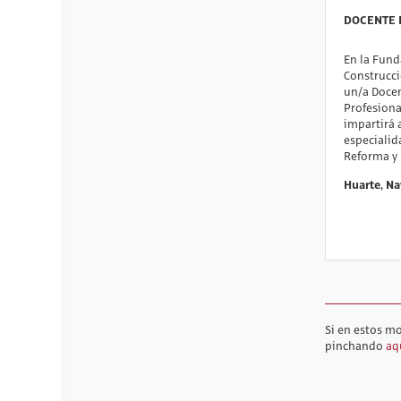
DOCENTE 
En la Fund
Construcc
un/a Doce
Profesiona
impartirá 
especialid
Reforma y
Huarte, N
Si en estos m
pinchando
aq