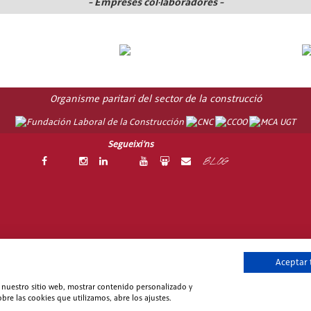
- Empreses col·laboradores -
Organisme paritari del sector de la construcció
Segueixi’ns
BLOG
© 2006-2026 Fundación Laboral de la Construcción. Tots els drets reservat
Aceptar
lítica de Seguridad de la Información
|
Política de Privacidad
|
Treballa a F
ar nuestro sitio web, mostrar contenido personalizado y
bre las cookies que utilizamos, abre los ajustes.