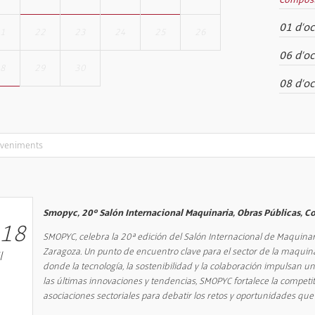
01 d’o
21
22
23
24
25
26
06 d’o
28
29
30
08 d’o
Smopyc, 20º Salón Internacional Maquinaria, Obras Públicas, C
18
SMOPYC, celebra la 20ª edición del Salón Internacional de Maquinar
Zaragoza. Un punto de encuentro clave para el sector de la maquina
l
donde la tecnología, la sostenibilidad y la colaboración impulsan u
las últimas innovaciones y tendencias, SMOPYC fortalece la competit
asociaciones sectoriales para debatir los retos y oportunidades que d