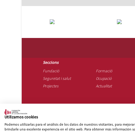
Seccions
Fundació
Formació
Seguretat i salut
Ocupació
Projectes
Actualitat
Mapa web
|
Avís legal
|
Po
Utilizamos cookies
Podemos utilizarlas para el análisis de los datos de nuestros visitantes, para mejor
brindarle una excelente experiencia en el sitio web. Para obtener más información so
TU