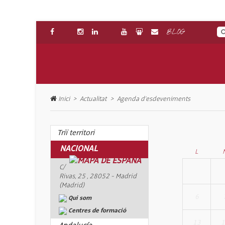
BLOG
Inici
Actualitat
Agenda d’esdeveniments
Triï territori
NACIONAL
L
C/
Rivas, 25 , 28052 - Madrid
(Madrid)
6
Qui som
Centres de formació
13