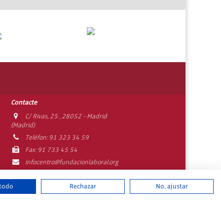
Contacte
C/ Rivas, 25 , 28052 - Madrid
(Madrid)
Telèfon: 91 323 34 59
Fax: 91 733 45 54
infocentro@fundacionlaboral.org
s
 todo
Rechazar
No, ajustar
undació Laboral
|
Contacte