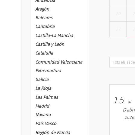
Andalucía
Aragón
20
Baleares
Cantabria
27
Castilla-La Mancha
Castilla y León
Cataluña
Comunidad Valenciana
Extremadura
Galicia
La Rioja
15
Las Palmas
al
Madrid
D’abri
Navarra
2026
País Vasco
Región de Murcia