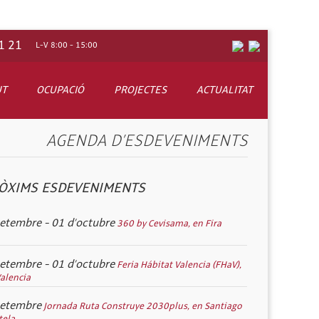
1 21
L-V 8:00 - 15:00
UT
OCUPACIÓ
PROJECTES
ACTUALITAT
AGENDA D’ESDEVENIMENTS
ó: manuals, vídeos, cartells, pàgines web, jocs en línia, etc.
e la innovació en el sector, a Espanya i Europa
va Fundació.
ctor
ÒXIMS ESDEVENIMENTS
evenció de riscos laborals.
e millorar les condicions de treball en la construcció. Per ex
setembre - 01 d’octubre
360 by Cevisama, en Fira
setembre - 01 d’octubre
Feria Hábitat Valencia (FHaV),
os personales.
Valencia
setembre
Jornada Ruta Construye 2030plus, en Santiago
ela