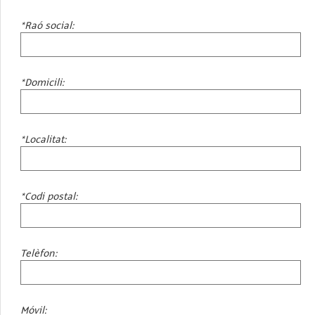
*Raó social:
*Domicili:
*Localitat:
*Codi postal:
Telèfon:
Móvil: