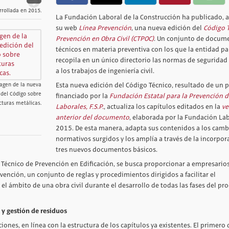
rollada en 2015.
La Fundación Laboral de la Construcción ha publicado, a
su web
Línea Prevención
, una nueva edición del
Código 
Prevención en Obra Civil (CTPOC)
. Un conjunto de docum
técnicos en materia preventiva con los que la entidad pa
recopila en un único directorio las normas de seguridad
a los trabajos de ingeniería civil.
Esta nueva edición del Código Técnico, resultado de un 
agen de la nueva
 del Código sobre
financiado por la
Fundación Estatal para la Prevención d
cturas metálicas.
Laborales, F.S.P.
, actualiza los capítulos editados en la
ve
anterior del documento
, elaborada por la Fundación La
2015. De esta manera, adapta sus contenidos a los camb
normativos surgidos y los amplía a través de la incorpor
tres nuevos documentos básicos.
o Técnico de Prevención en Edificación, se busca proporcionar a empresarios
vención, un conjunto de reglas y procedimientos dirigidos a facilitar el
l ámbito de una obra civil durante el desarrollo de todas las fases del pr
 y gestión de residuos
nes, en línea con la estructura de los capítulos ya existentes. El primero 