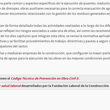
una parte común y aspectos específicos de la ejecución de puentes, viaducto
n de drenajes, obras auxiliares necesarias para la correcta evacuación de a
n tercer documento relacionado con la gestión de los residuos generados en
n de forma detallada todas las actividades realizadas a lo largo de los dif
se reflejan los riesgos asociados a cada una de ellas, así como las recomen
de los diez capítulos que integran esta obra, se revisa la normativa aplicab
tivas y se facilitan procedimientos de trabajo, directrices y pautas a seguir 
ajadores del sector.
eñas y medianas empresas de la construcción, que configuran la mayor parte
ta de apoyo para la ejecución de las obras en las mejores condiciones posi
ponen el
Código Técnico de Prevención en Obra Civil II
.
 salud laboral
desarrollados por la Fundación Laboral de la Construcción.