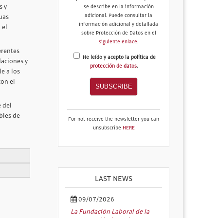
s y
se describe en la información
adicional. Puede consultar la
guas
información adicional y detallada
 el
sobre Protección de Datos en el
siguiente enlace
.
erentes
He leído y acepto la política de
daciones y
protección de datos
.
le a los
con el
 del
bles de
For not receive the newsletter you can
unsubscribe
HERE
LAST NEWS
09/07/2026
La Fundación Laboral de la