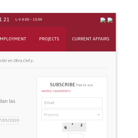
1 21
L-V 8:00 - 15:00
MPLOYMENT
PROJECTS
CURRENT AFFAIRS
n en Obra Civil y...
ing conditions. For example: free advice on occupational risk
in the construction sector, in Spain and Europe.
ebsites, online games, etc
SUBSCRIBE
free to our
weekly newsletters
.
vention of occupational risks.
lan las
7/05/2020