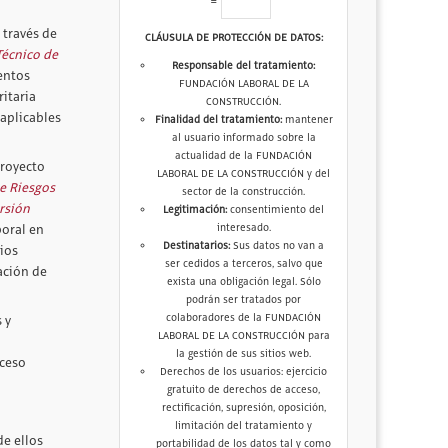
=
 través de
CLÁUSULA DE PROTECCIÓN DE DATOS:
Técnico de
Responsable del tratamiento:
entos
FUNDACIÓN LABORAL DE LA
ritaria
CONSTRUCCIÓN.
 aplicables
Finalidad del tratamiento:
mantener
al usuario informado sobre la
actualidad de la FUNDACIÓN
proyecto
LABORAL DE LA CONSTRUCCIÓN y del
e Riesgos
sector de la construcción.
rsión
Legitimación:
consentimiento del
interesado.
boral en
Destinatarios:
Sus datos no van a
ios
ser cedidos a terceros, salvo que
ación de
exista una obligación legal. Sólo
podrán ser tratados por
colaboradores de la FUNDACIÓN
 y
LABORAL DE LA CONSTRUCCIÓN para
la gestión de sus sitios web.
oceso
Derechos de los usuarios: ejercicio
gratuito de derechos de acceso,
rectificación, supresión, oposición,
limitación del tratamiento y
de ellos
portabilidad de los datos tal y como