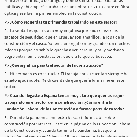
Ministerio de Trabajo de Uruguay, donde salí sorteada para Obras
Públicas y ahí empecé a trabajar en una obra. En 2013 entré en fibra
óptica y ese fue mi primer empleo en la construcción.
P.- ¿Cómo recuerdas tu primer día trabajando en este sector?
R.- La verdad es que estaba muy orgullosa por poder llevar los
zapatos de seguridad, que en Uruguay son amarillos, la ropa de la
construcción y el casco. Yo tenía un orgullo muy grande, con muchos
miedos porque no sabía lo que iba a ver, pero muy muy motivada.
Logré entrar en la construcción, que era lo que yo buscaba.
P.- ¿Qué significa para ti el sector de la construcción?
R.- Mi hermano es constructor. Él trabaja por su cuenta y siempre he
estado ayudándole. Me di cuenta de que quería formarme en este
sector.
P.- Cuando llegaste a España tenías muy claro que querías seguir
trabajando en el sector de la construcción. ¿Cómo entra la
Fundación Laboral de la Construcción a formar parte de tu vida?
R.- Durante la pandemia empecé a buscar información sobre
construcción por internet. Entré en la página de la Fundación Laboral
de la Construcción y, cuando terminó la pandemia, busqué la
dirección del centro en Valencia. Allí me dieron toda la información