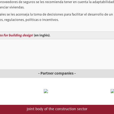
proveedores de seguros se les recomienda tener en cuenta la adaptabilidad
anciar viviendas.
les se les aconseja la toma de decisiones para facilitar el desarrollo de un
s, regulaciones, políticas o incentivos.
s for building design
' (en inglés).
- Partner companies -
Joint body of the construction sector