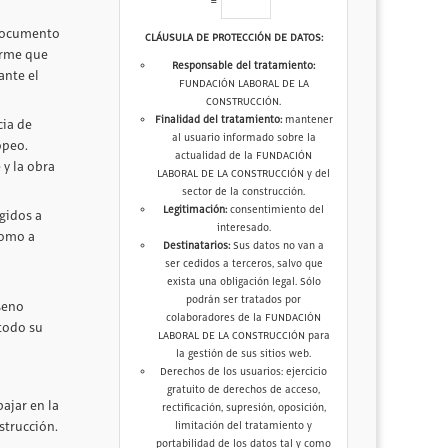
=
 documento
CLÁUSULA DE PROTECCIÓN DE DATOS:
orme que
Responsable del tratamiento:
ante el
FUNDACIÓN LABORAL DE LA
CONSTRUCCIÓN.
Finalidad del tratamiento:
mantener
cia de
al usuario informado sobre la
opeo.
actualidad de la FUNDACIÓN
 y la obra
LABORAL DE LA CONSTRUCCIÓN y del
sector de la construcción.
Legitimación:
consentimiento del
igidos a
interesado.
como a
Destinatarios:
Sus datos no van a
ser cedidos a terceros, salvo que
exista una obligación legal. Sólo
podrán ser tratados por
seno
colaboradores de la FUNDACIÓN
 todo su
LABORAL DE LA CONSTRUCCIÓN para
la gestión de sus sitios web.
Derechos de los usuarios: ejercicio
gratuito de derechos de acceso,
ajar en la
rectificación, supresión, oposición,
strucción.
limitación del tratamiento y
portabilidad de los datos tal y como