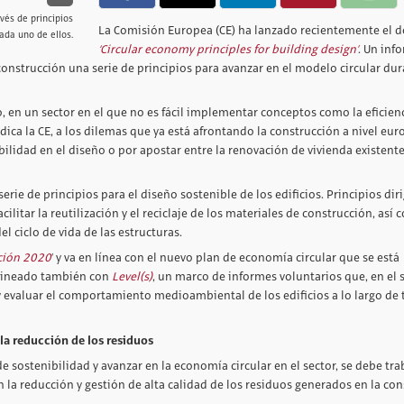
vés de principios
La Comisión Europea (CE) ha lanzado recientemente el
ada uno de ellos.
‘Circular economy principles for building design’
. Un inf
a construcción una serie de principios para avanzar en el modelo circular dur
, en un sector en el que no es fácil implementar conceptos como la eficien
ndica la CE, a los dilemas que ya está afrontando la construcción a nivel eur
bilidad en el diseño o por apostar entre la renovación de vivienda existente
rie de principios para el diseño sostenible de los edificios. Principios dir
litar la reutilización y el reciclaje de los materiales de construcción, así 
l ciclo de vida de las estructuras.
ción 2020
’ y va en línea con el nuevo plan de economía circular que se está
alineado también con
Level(s)
, un marco de informes voluntarios que, en el 
 y evaluar el comportamiento medioambiental de los edificios a lo largo de
 la reducción de los residuos
 sostenibilidad y avanzar en la economía circular en el sector, se debe trab
n la reducción y gestión de alta calidad de los residuos generados en la con