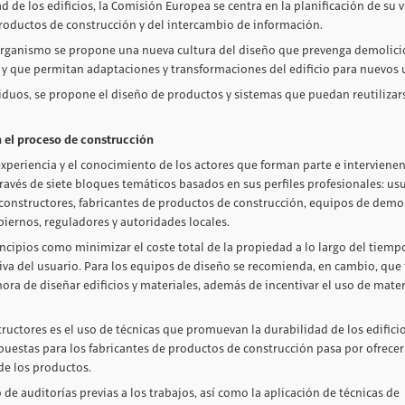
 de los edificios, la Comisión Europea se centra en la planificación de su vi
productos de construcción y del intercambio de información.
l organismo se propone una nueva cultura del diseño que prevenga demolic
 y que permitan adaptaciones y transformaciones del edificio para nuevos 
siduos, se propone el diseño de productos y sistemas que puedan reutilizar
n el proceso de construcción
experiencia y el conocimiento de los actores que forman parte e intervienen
través de siete bloques temáticos basados en sus perfiles profesionales: usu
y constructores, fabricantes de productos de construcción, equipos de demol
biernos, reguladores y autoridades locales.
incipios como minimizar el coste total de la propiedad a lo largo del tiempo
tiva del usuario. Para los equipos de diseño se recomienda, en cambio, que
ora de diseñar edificios y materiales, además de incentivar el uso de mate
uctores es el uso de técnicas que promuevan la durabilidad de los edificio
puestas para los fabricantes de productos de construcción pasa por ofrecer
de los productos.
de auditorías previas a los trabajos, así como la aplicación de técnicas de