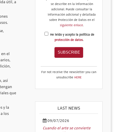
da útil, a
se describe en la información
adicional. Puede consultar la
información adicional y detallada
iones
sobre Protección de Datos en el
usos.
siguiente enlace
.
se,
He leído y acepto la política de
protección de datos
.
 en el
arios,
ición,
For not receive the newsletter you can
unsubscribe
HERE
, así
 tengan
riales que
s y la
LAST NEWS
 a los
09/07/2026
Cuando el arte se convierte