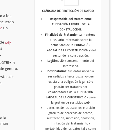
=
CLÁUSULA DE PROTECCIÓN DE DATOS:
o a los
Responsable del tratamiento:
 acuerdo
FUNDACIÓN LABORAL DE LA
ón
un
CONSTRUCCIÓN.
Finalidad del tratamiento:
mantener
al usuario informado sobre la
 de
Ley
actualidad de la FUNDACIÓN
as
LABORAL DE LA CONSTRUCCIÓN y del
.
sector de la construcción.
Legitimación:
consentimiento del
LGTBI+; y
interesado.
 de género.
Destinatarios:
Sus datos no van a
estos de
ser cedidos a terceros, salvo que
exista una obligación legal. Sólo
a
podrán ser tratados por
colaboradores de la FUNDACIÓN
LABORAL DE LA CONSTRUCCIÓN para
la gestión de sus sitios web.
Derechos de los usuarios: ejercicio
gratuito de derechos de acceso,
e la
rectificación, supresión, oposición,
irman
limitación del tratamiento y
portabilidad de los datos tal y como