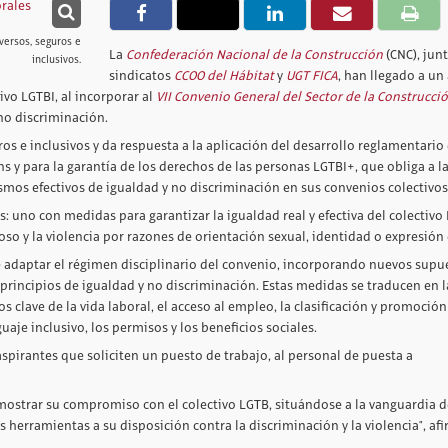
versos, seguros e
La
Confederación Nacional de la Construcción
(CNC), junt
inclusivos.
sindicatos
CCOO del Hábitat
y
UGT FICA
, han llegado a un
ivo LGTBI, al incorporar al
VII Convenio General del Sector de la Construcci
 no discriminación.
os e inclusivos y da respuesta a la aplicación del desarrollo reglamentario
ans y para la garantía de los derechos de las personas LGTBI+, que obliga a l
mos efectivos de igualdad y no discriminación en sus convenios colectivos
uno con medidas para garantizar la igualdad real y efectiva del colectivo 
oso y la violencia por razones de orientación sexual, identidad o expresión
 adaptar el régimen disciplinario del convenio, incorporando nuevos supu
 principios de igualdad y no discriminación. Estas medidas se traducen en l
 clave de la vida laboral, el acceso al empleo, la clasificación y promoción
guaje inclusivo, los permisos y los beneficios sociales.
pirantes que soliciten un puesto de trabajo, al personal de puesta a
emostrar su compromiso con el colectivo LGTB, situándose a la vanguardia d
 herramientas a su disposición contra la discriminación y la violencia", af