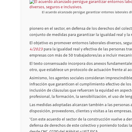
El acuerdo alcanzado persigue garantizar entornos laborales di
pionero en el sector, en defensa de los derechos del colect
conjunto de medidas para garantizar la igualdad real y la
El objetivo es promover entornos laborales diversos, segur
4/2023
para la igualdad real y efectiva de las personas tr
empresas con más de 50 trabajadores/as a incluir mecanis
El texto consensuado incorpora dos anexos fundamentales: 
otro, que establece un protocolo de actuación frente al ac
Asimismo, los agentes sociales consideran imprescindible
infracción que garanticen el cumplimiento efectivo de los
inclusión de cláusulas que refuercen la equidad en aspectos
profesional, la formación, la sensibilización, el uso de len
Las medidas adoptadas alcanzan también a las personas as
disposición, proveedores, clientes y visitas a las empresas.
"Con este acuerdo el sector de la construcción vuelve a d
defensa de derechos de este colectivo y poniendo todas las
desde CNC, CCOO del Hábitat y UGT FICA.