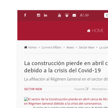
BLOG
HOME
Home
Current Affairs
News
Sector New
La con
RE
CO
LI
SE
TP
TR
NE
BL
TR
RE
Disc
Find
More
Acti
The 
Take
The 
Note
The 
Free
AB
SE
TR
ON
FR
JO
DI
EV
PR
CO
PR
Get
Guid
Sear
Trai
Fre
Our
Rece
Keep
Our 
La construcción pierde en abril 
More
A fr
SA
IN
CO
debido a la crisis del Covid-19
Chec
Our
Inst
WO
LA
La afiliación al Régimen General en el sector 
For
Find
SE
SECTOR NEW
Fuente
-
Ministerio
Nue
El sector de la Construcción pierde en abril cerca de 90.000 afi