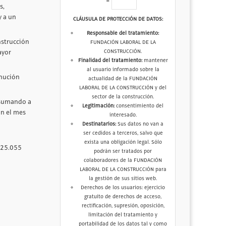
=
s,
y a un
CLÁUSULA DE PROTECCIÓN DE DATOS:
Responsable del tratamiento:
nstrucción
FUNDACIÓN LABORAL DE LA
CONSTRUCCIÓN.
ayor
Finalidad del tratamiento:
mantener
al usuario informado sobre la
inución
actualidad de la FUNDACIÓN
LABORAL DE LA CONSTRUCCIÓN y del
sector de la construcción.
sumando a
Legitimación:
consentimiento del
on el mes
interesado.
Destinatarios:
Sus datos no van a
ser cedidos a terceros, salvo que
exista una obligación legal. Sólo
 25.055
podrán ser tratados por
colaboradores de la FUNDACIÓN
LABORAL DE LA CONSTRUCCIÓN para
la gestión de sus sitios web.
Derechos de los usuarios: ejercicio
gratuito de derechos de acceso,
rectificación, supresión, oposición,
limitación del tratamiento y
portabilidad de los datos tal y como