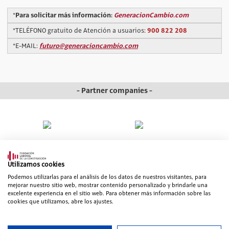
Para solicitar más información:
GeneracionCambio.com
*
900 822 208
*TELÉFONO gratuito de Atención a usuarios:
futuro@generacioncambio.com
*E-MAIL:
- Partner companies -
Utilizamos cookies
Podemos utilizarlas para el análisis de los datos de nuestros visitantes, para
mejorar nuestro sitio web, mostrar contenido personalizado y brindarle una
excelente experiencia en el sitio web. Para obtener más información sobre las
cookies que utilizamos, abre los ajustes.
© 2006-2026 Fundación Laboral de la Construcción. All rights reserved
Web map
|
Legal advice
|
Política de Seguridad de la Información
|