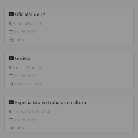
Oficial/a de 1ª
Madrid (Madrid)
06-08-2026
2 años
Gruista
Armilla (Granada)
06-08-2026
Menos de 1 año
Especialista en trabajos en altura
Coruña (A) (A Coruña)
06-08-2026
1 año