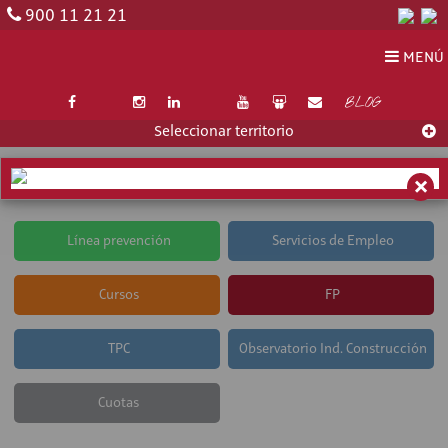
900 11 21 21
MENÚ
BLOG
Seleccionar territorio
TU FUNDACIÓN
×
Línea prevención
Servicios de Empleo
Cursos
FP
TPC
Observatorio Ind. Construcción
Cuotas