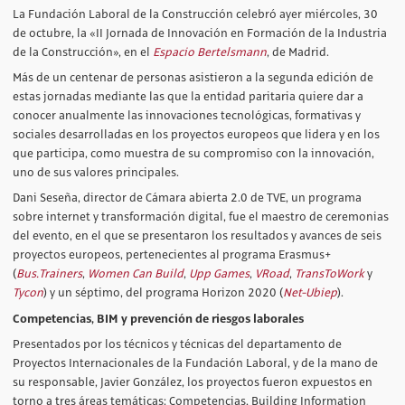
La Fundación Laboral de la Construcción celebró ayer miércoles, 30
de octubre, la «II Jornada de Innovación en Formación de la Industria
de la Construcción», en el
Espacio Bertelsmann
, de Madrid.
Más de un centenar de personas asistieron a la segunda edición de
estas jornadas mediante las que la entidad paritaria quiere dar a
conocer anualmente las innovaciones tecnológicas, formativas y
sociales desarrolladas en los proyectos europeos que lidera y en los
que participa, como muestra de su compromiso con la innovación,
uno de sus valores principales.
Dani Seseña, director de Cámara abierta 2.0 de TVE, un programa
sobre internet y transformación digital, fue el maestro de ceremonias
del evento, en el que se presentaron los resultados y avances de seis
proyectos europeos, pertenecientes al programa Erasmus+
(
Bus.Trainers
,
Women Can Build
,
Upp Games
,
VRoad
,
TransToWork
y
Tycon
) y un séptimo, del programa Horizon 2020 (
Net-Ubiep
).
Competencias, BIM y prevención de riesgos laborales
Presentados por los técnicos y técnicas del departamento de
Proyectos Internacionales de la Fundación Laboral, y de la mano de
su responsable, Javier González, los proyectos fueron expuestos en
torno a tres áreas temáticas: Competencias, Building Information