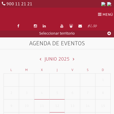
900 11 21 21
MENÚ
BLOG
Seleccionar territorio
AGENDA DE EVENTOS
JUNIO 2025
L
M
X
J
V
S
D
1
2
3
4
5
6
7
8
9
10
11
12
13
14
15