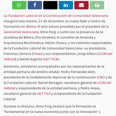
La
Fundación Laboral de la Construcción de Comunidad Valenciana
inauguró este martes, 21 de diciembre, su nueva Sede y Centro de
Formación en
Bétera
. El acto estuvo presidido por el president de la
Generalitat Valenciana
, Ximo Puig, y contó con la presencia de la
alcaldesa de Bétera, Elia Verdevio; el conseller de Vivienda y
Arquitectura Bioclimática, Héctor Illueca, y los máximos responsables
de la Fundación Laboral de Comunidad Valenciana -su presidente,
Francisco Zamora (
Fevec
) y sus vicepresidentes, Josep Albors (
CCOO del
Hábitat
) y Daniel Argente (
UGT FICA
)-.
Asimismo, estuvieron acompañados por los representantes de la
entidad paritaria del ámbito estatal: Pedro Fernández Alén,
presidente de la Confederación Nacional de la Construcción (
CNC
) y de
la Fundación Laboral; Daniel Barragán, secretario general de
CCOO del
Hábitat
y vicepresidente de la entidad paritaria, y Pedro Hojas,
secretario general de
UGT FICA
y vicepresidente de la Fundación
Laboral.
Durante su discurso, Ximo Puig destacó que la formación es
“fundamental en la nueva economía junto con la innovación” y