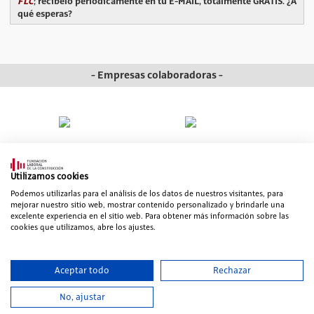
FLC
; recíbelo periódicamente en tu E-MAIL, totalmente GRATIS. ¿A
qué esperas?
- Empresas colaboradoras -
Utilizamos cookies
Podemos utilizarlas para el análisis de los datos de nuestros visitantes, para
mejorar nuestro sitio web, mostrar contenido personalizado y brindarle una
excelente experiencia en el sitio web. Para obtener más información sobre las
cookies que utilizamos, abre los ajustes.
© 2006-2026 Fundación Laboral de la Construcción. Todos los derechos
reservados
Aceptar todo
Rechazar
Mapa web
|
Aviso legal
|
Política de Seguridad de la Información
|
Política
de Privacidad
|
Trabaja en Fundación Laboral
|
Contacto
No, ajustar