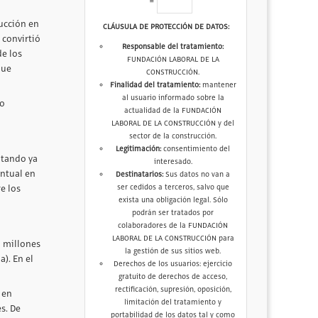
=
rucción en
CLÁUSULA DE PROTECCIÓN DE DATOS:
 convirtió
Responsable del tratamiento:
de los
FUNDACIÓN LABORAL DE LA
que
CONSTRUCCIÓN.
Finalidad del tratamiento:
mantener
al usuario informado sobre la
ño
actualidad de la FUNDACIÓN
LABORAL DE LA CONSTRUCCIÓN y del
sector de la construcción.
Legitimación:
consentimiento del
ntando ya
interesado.
entual en
Destinatarios:
Sus datos no van a
ser cedidos a terceros, salvo que
e los
exista una obligación legal. Sólo
podrán ser tratados por
colaboradores de la FUNDACIÓN
LABORAL DE LA CONSTRUCCIÓN para
8 millones
la gestión de sus sitios web.
). En el
Derechos de los usuarios: ejercicio
gratuito de derechos de acceso,
rectificación, supresión, oposición,
 en
limitación del tratamiento y
s. De
portabilidad de los datos tal y como