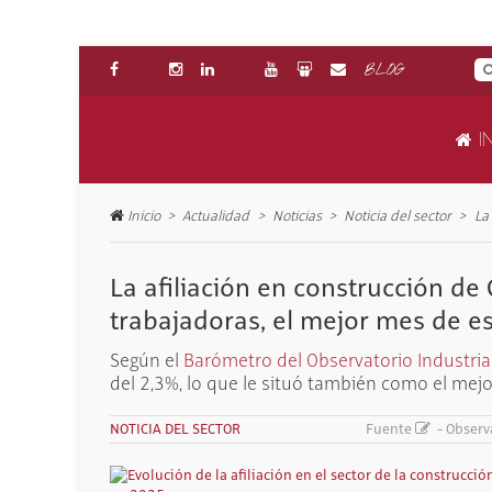
BLOG
IN
Inicio
Actualidad
Noticias
Noticia del sector
La
La afiliación en construcción de
trabajadoras, el mejor mes de e
Según el
Barómetro del Observatorio Industria
del 2,3%, lo que le situó también como el mej
NOTICIA DEL SECTOR
Fuente
-
Observ