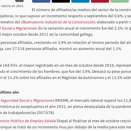
e Galicia en 2025.
El número de afiliados/as medios del sector de la const
bajadoras, lo que supuso un incremento respecto a septiembre del 0,6%, y se
arómetro del
Observatorio Industrial de la Construcción
, elaborado a partir 
 Social y Migraciones.
En la variación anual el crecimiento fue del 2,3%, lo 
el mejor octubre desde 2011 en la comunidad gallega.
 personas afiliadas, creciendo un 2,9% en relación al mismo periodo del a
a, con 27.218 personas afiliadas, mostró un aumento anual del 1,1%.
ó a 168.954, el mayor registrado en un mes de octubre desde 2010, represe
ando el crecimiento de los hombres, que fue del 3,9%. Destacó su peso porc
en el 14,2% sobre los afiliados en el Régimen de Autónomos y el 13,3% sobr
 último año
, Seguridad Social y Migraciones
(MISSM), el mercado laboral superó los 21,
 histórica (si exceptuamos el año 2021, en plena desescalada de la pandemia
n de trabajadores/as (507.078).
rvicio Público de Empleo Estatal
(Sepe) al finalizar el mes de octubre creció
aunque se trató de un incremento muy por debajo de la media para este me