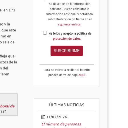
se describe en la información
adicional. Puede consultar la
a, en 173
información adicional y detallada
sobre Protección de Datos en el
eo y la
siguiente enlace
.
ó que este
He leído y acepto la política de
como en
protección de datos
.
o seis de
fleja que
ctos de la
n del
Para no volver a recibir el boletín
uieren
puedes darte de baja
AQUÍ
ÚLTIMAS NOTICIAS
aboral de
ras?
31/07/2026
El número de personas