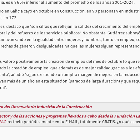
mia, es un 65% inferior al aumento del promedio de los años 2001-2024.
o en Galicia cayó en octubre en Construcción, en 90 personas y en Industri
a, en 172.
rez, destacó que “son cifras que reflejan la solidez del crecimiento del empl
oral y del refuerzo de los servicios públicos”. No obstante, Gutiérrez subray
eguir avanzando en la igualdad entre mujeres y hombres, tanto en empleo, 
s brechas de género y desigualdades, ya que las mujeres siguen representand
vez, valoró positivamente la creación de empleo del mes de octubre lo que re
o la creación de empleo, que además es de mejor calidad gracias a los efe
iento”, añadió “sigue existiendo un amplio margen de mejora en la reducció
an más de un año en esta situación (parados de larga duración) y que req
ral”.
o del Observatorio Industrial de la Construcción
.
ector y de las acciones y programas llevados a cabo desde la Fundación L
FLC
; recíbelo periódicamente en tu E-MAIL, totalmente GRATIS. ¿A qué espe