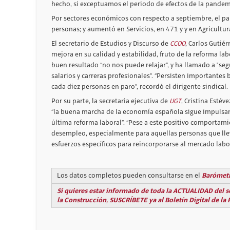
hecho, si exceptuamos el periodo de efectos de la pande
Por sectores económicos con respecto a septiembre, el par
personas; y aumentó en Servicios, en 471 y y en Agricultur
El secretario de Estudios y Discurso de
CCOO
, Carlos Gutiér
mejora en su calidad y estabilidad, fruto de la reforma lab
buen resultado “no nos puede relajar”, y ha llamado a "s
salarios y carreras profesionales”. “Persisten importante
cada diez personas en paro”, recordó el dirigente sindical.
Por su parte, la secretaria ejecutiva de
UGT
, Cristina Esté
“la buena marcha de la economía española sigue impulsand
última reforma laboral”. “Pese a este positivo comportam
desempleo, especialmente para aquellas personas que llev
esfuerzos específicos para reincorporarse al mercado labo
Barómetr
Los datos completos pueden consultarse en el
Si quieres estar informado de toda la ACTUALIDAD del s
la Construcción, SUSCRÍBETE ya al Boletín Digital de la 